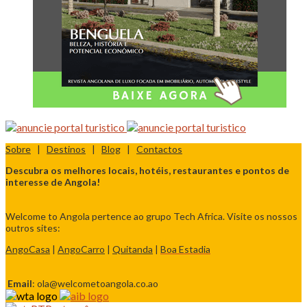
Sobre
|
Destinos
|
Blog
|
Contactos
Descubra os melhores locais, hotéis, restaurantes e pontos de
interesse de Angola!
Welcome to Angola pertence ao grupo Tech Africa. Visite os nossos
outros sites:
AngoCasa
|
AngoCarro
|
Quitanda
|
Boa Estadia
Email
: ola@welcometoangola.co.ao