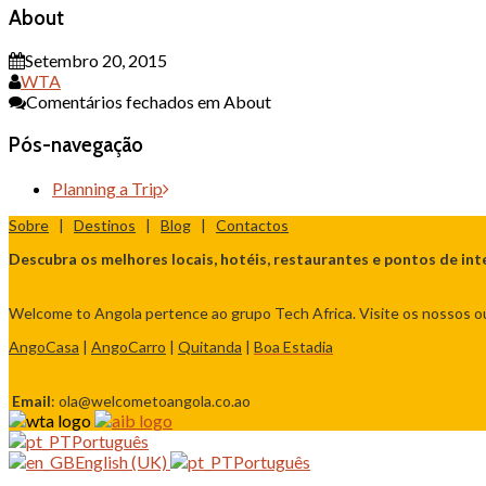
About
Setembro 20, 2015
WTA
Comentários fechados
em About
Pós-navegação
Planning a Trip
Sobre
|
Destinos
|
Blog
|
Contactos
Descubra os melhores locais, hotéis, restaurantes e pontos de int
Welcome to Angola pertence ao grupo Tech Africa. Visite os nossos ou
AngoCasa
|
AngoCarro
|
Quitanda
|
Boa Estadia
Email
: ola@welcometoangola.co.ao
Português
English (UK)
Português