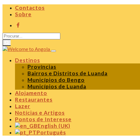
Contactos
Sobre
Destinos
Províncias
Bairros e Distritos de Luanda
Municípios do Bengo
Municípios de Luanda
Alojamento
Restaurantes
Lazer
Notícias e Artigos
Pontos de Interesse
English (UK)
Português