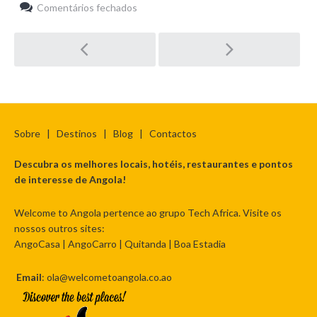
em
Comentários fechados
Highlights
Pós-
navegação
Sobre
|
Destinos
|
Blog
|
Contactos
Descubra os melhores locais, hotéis, restaurantes e pontos
de interesse de Angola!
Welcome to Angola pertence ao grupo Tech Africa. Visite os
nossos outros sites:
AngoCasa
|
AngoCarro
|
Quitanda
|
Boa Estadia
Email
: ola@welcometoangola.co.ao