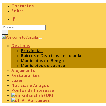
Contactos
Sobre
Destinos
Províncias
Bairros e Distritos de Luanda
Municípios do Bengo
Municípios de Luanda
Alojamento
Restaurantes
Lazer
Notícias e Artigos
Pontos de Interesse
English (UK)
Português