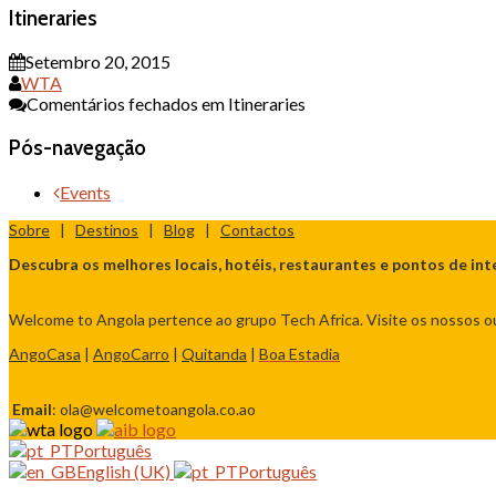
Itineraries
Setembro 20, 2015
WTA
Comentários fechados
em Itineraries
Pós-navegação
Events
Sobre
|
Destinos
|
Blog
|
Contactos
Descubra os melhores locais, hotéis, restaurantes e pontos de int
Welcome to Angola pertence ao grupo Tech Africa. Visite os nossos ou
AngoCasa
|
AngoCarro
|
Quitanda
|
Boa Estadia
Email
: ola@welcometoangola.co.ao
Português
English (UK)
Português