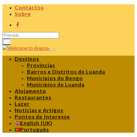
Contactos
Sobre
Destinos
Províncias
Bairros e Distritos de Luanda
Municípios do Bengo
Municípios de Luanda
Alojamento
Restaurantes
Lazer
Notícias e Artigos
Pontos de Interesse
English (UK)
Português