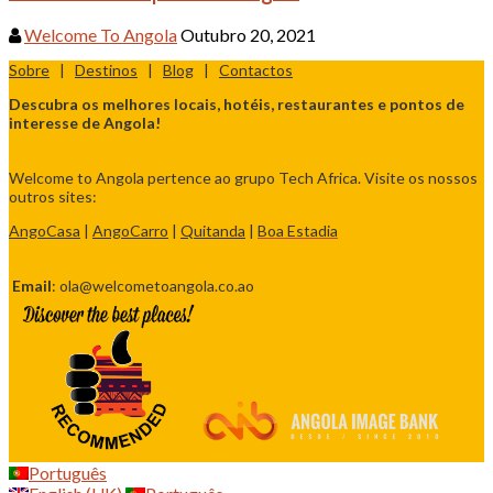
Welcome To Angola
Outubro 20, 2021
Sobre
|
Destinos
|
Blog
|
Contactos
Descubra os melhores locais, hotéis, restaurantes e pontos de
interesse de Angola!
Welcome to Angola pertence ao grupo Tech Africa. Visite os nossos
outros sites:
AngoCasa
|
AngoCarro
|
Quitanda
|
Boa Estadia
Email
: ola@welcometoangola.co.ao
Português