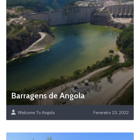
Barragens de Angola
Welcome To Angola
Fevereiro 23, 2022