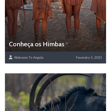
Conheça os Himbas
Welcome To Angola
Fevereiro 5, 2021