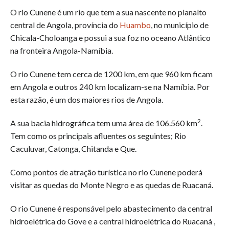
O rio Cunene é um rio que tem a sua nascente no planalto
central de Angola, província do
Huambo
, no município de
Chicala-Choloanga e possui a sua foz no oceano Atlântico
na fronteira Angola-Namíbia.
O rio Cunene tem cerca de 1200 km, em que 960 km ficam
em Angola e outros 240 km localizam-se na Namíbia. Por
esta razão, é um dos maiores rios de Angola.
2
A sua bacia hidrográfica tem uma área de 106.560 km
.
Tem como os principais afluentes os seguintes; Rio
Caculuvar, Catonga, Chitanda e Que.
Como pontos de atração turística no rio Cunene poderá
visitar as quedas do Monte Negro e as quedas de Ruacaná.
O rio Cunene é responsável pelo abastecimento da central
hidroelétrica do Gove e a central hidroelétrica do Ruacaná ,