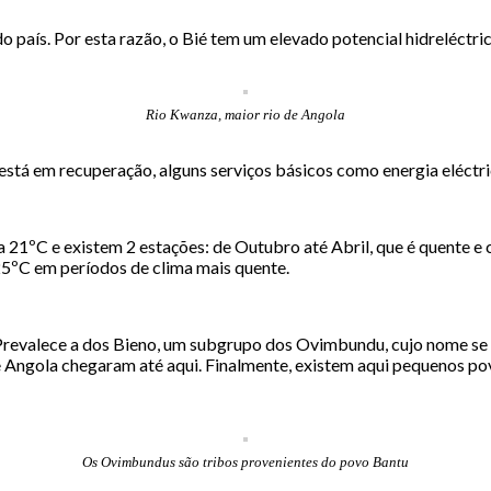
o país. Por esta razão, o Bié tem um elevado potencial hidreléctric
Rio Kwanza, maior rio de Angola
 está em recuperação, alguns serviços básicos como energia eléctr
a 21ºC e existem 2 estações: de Outubro até Abril, que é quente 
25ºC em períodos de clima mais quente.
s. Prevalece a dos Bieno, um subgrupo dos Ovimbundu, cujo nome s
e Angola chegaram até aqui. Finalmente, existem aqui pequenos p
Os Ovimbundus são tribos provenientes do povo Bantu