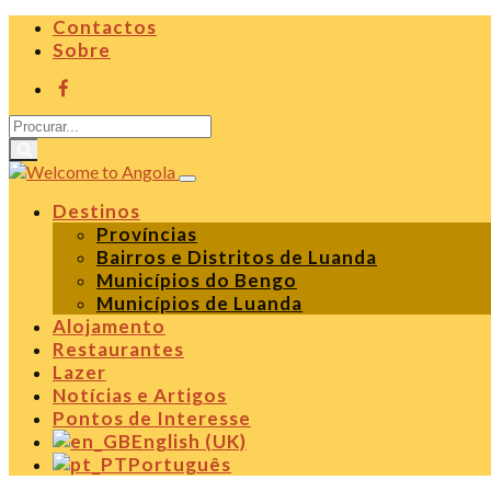
Contactos
Sobre
Destinos
Províncias
Bairros e Distritos de Luanda
Municípios do Bengo
Municípios de Luanda
Alojamento
Restaurantes
Lazer
Notícias e Artigos
Pontos de Interesse
English (UK)
Português