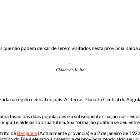
s que não podem deixar de serem visitados nesta província, saiba 
Cidade do Kuito
izada na região central do país. As terras Planalto Central de Ang
u a uma fusão das duas populações e a subsequente criação dos re
ipal) e aldeias sob sua tutela. Sua formação política se deu entre 
trito de
Benguela
(Actualmente província) e a 2 de janeiro de 1922
strito do Bié é elevado a categoria de província, tendo sido seu 