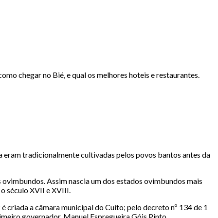
como chegar no Bié, e qual os melhores hoteis e restaurantes.
ola eram tradicionalmente cultivadas pelos povos bantos antes da
inos ovimbundos. Assim nascia um dos estados ovimbundos mais
o século XVII e XVIII.
 é criada a câmara municipal do Cuíto; pelo decreto nº 134 de 1
primeiro governador, Manuel Espregueira Góis Pinto.