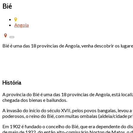
Bié
Angola
Alternar
de
Bié é uma das 18 províncias de Angola, venha descobrir os lugare
navegação
História
A província do Bié é uma das 18 províncias de Angola, está local
chegada dos bienas e bailundos.
A invasão do início do século XVII, pelos povos bangalas, levo
poderosos, o reino do Bié, com muitas ombalas (aldeia/cidade princ
Em 1902 é fundado o concelho do Bié, que era dependente do dis
de maio de 1922, do então alto-comissário Norton de Matos, o di