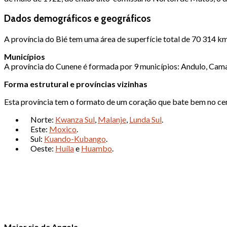
Dados demográficos e geográficos
A província do Bié tem uma área de superfície total de 70 314 km
Municípios
A província do Cunene é formada por 9 municípios: Andulo, Cama
Forma estrutural e províncias vizinhas
Esta província tem o formato de um coração que bate bem no cen
Norte:
Kwanza Sul
,
Malanje
,
Lunda Sul
.
Este:
Moxico
.
Sul:
Kuando-Kubango
.
Oeste:
Huíla
e
Huambo
.
Maior rio de Angola