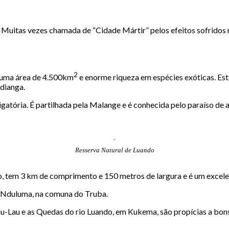
o. Muitas vezes chamada de “Cidade Mártir” pelos efeitos sofridos
2
m uma área de 4.500km
e enorme riqueza em espécies exóticas. Esta 
ndianga.
rigatória. É partilhada pela Malange e é conhecida pelo paraíso de
Resserva Natural de Luando
, tem 3 km de comprimento e 150 metros de largura e é um excelen
o Nduluma, na comuna do Truba.
-Lau e as Quedas do rio Luando, em Kukema, são propícias a bon