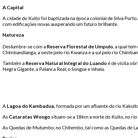
A Capital
A cidade do Kuito foi baptizada na época colonial de Silva Port
com edificações novas ausperando um futuro brilhante.
Natureza
Deslumbre-se com a
Reserva Florestal de Umpulo
, a qual te
Chimbandianga, a oeste pelo rio Kwanza e a sul pelo rio Chimba
Também a
Reserva Natural Integral do Luando
é de visita ob
Negra Gigante, a Palanca Real, o Songue e Inhala.
A
Lagoa do Kambadua,
formada por um afluente do rio Kakuito
As
Cataratas Wongo
situam-se a 18km a norte do Kuito, no ri
As Quedas de Mutumbo, no Chitembo, tal como as Quedas de Lau