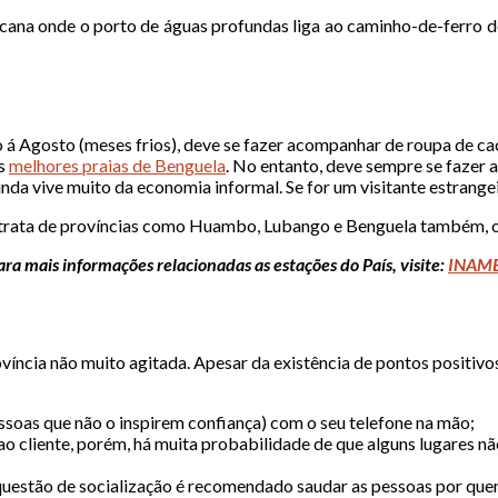
icana onde o porto de águas profundas liga ao caminho-de-ferro de
io á Agosto (meses frios), deve se fazer acompanhar de roupa de c
as
melhores praias de Benguela
. No entanto, deve sempre se fazer a
inda vive muito da economia informal. Se for um visitante estrangei
trata de províncias como Huambo, Lubango e Benguela também, on
ara mais informações relacionadas as estações do País, visite:
INAM
rovíncia não muito agitada. Apesar da existência de pontos positi
ssoas que não o inspirem confiança) com o seu telefone na mão;
o cliente, porém, há muita probabilidade de que alguns lugares n
uestão de socialização é recomendado saudar as pessoas por que