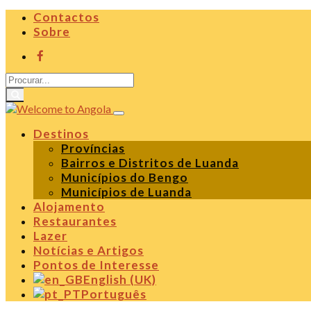
Contactos
Sobre
Destinos
Províncias
Bairros e Distritos de Luanda
Municípios do Bengo
Municípios de Luanda
Alojamento
Restaurantes
Lazer
Notícias e Artigos
Pontos de Interesse
English (UK)
Português