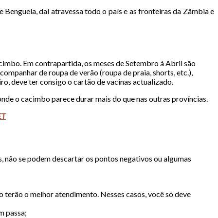
 Benguela, daí atravessa todo o país e as fronteiras da Zâmbia e
acimbo. Em contrapartida, os meses de Setembro á Abril são
companhar de roupa de verão (roupa de praia, shorts, etc.),
ro, deve ter consigo o cartão de vacinas actualizado.
de o cacimbo parece durar mais do que nas outras províncias.
ET
vos, não se podem descartar os pontos negativos ou algumas
ão terão o melhor atendimento. Nesses casos, você só deve
m passa;