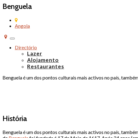
Benguela
Angola
Alternar
de
Directório
navegação
Lazer
Alojamento
Restaurantes
Benguela é um dos pontos culturais mais activos no país, também
História
Benguela é um dos pontos culturais mais activos no país, também
de
Benguela
foi fundada á 17 de Maio de 1617. Após 24 anos (em 