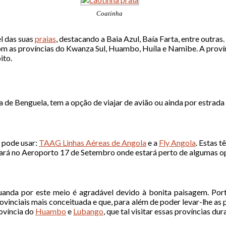
Coatinha
l das suas
praias
, destacando a Baia Azul, Baía Farta, entre outras.
com as províncias do Kwanza Sul, Huambo, Huíla e Namibe. A provín
ito.
a de Benguela, tem a opção de viajar de avião ou ainda por estrada
e pode usar:
TAAG Linhas Aéreas de Angola
e a
Fly Angola
. Estas 
rá no Aeroporto 17 de Setembro onde estará perto de algumas op
anda por este meio é agradável devido à bonita paisagem. Porta
ovinciais mais conceituada e que, para além de poder levar-lhe a
ovíncia do
Huambo
e
Lubango
, que tal visitar essas províncias du