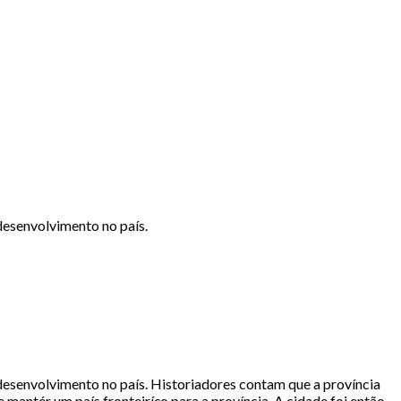
desenvolvimento no país.
desenvolvimento no país. Historiadores contam que a província
mantér um país fronteiríço para a província. A cidade foi então