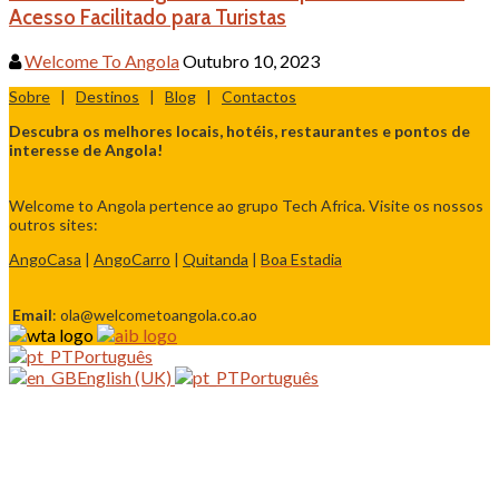
Acesso Facilitado para Turistas
Welcome To Angola
Outubro 10, 2023
Sobre
|
Destinos
|
Blog
|
Contactos
Descubra os melhores locais, hotéis, restaurantes e pontos de
interesse de Angola!
Welcome to Angola pertence ao grupo Tech Africa. Visite os nossos
outros sites:
AngoCasa
|
AngoCarro
|
Quitanda
|
Boa Estadia
Email
: ola@welcometoangola.co.ao
Português
English (UK)
Português