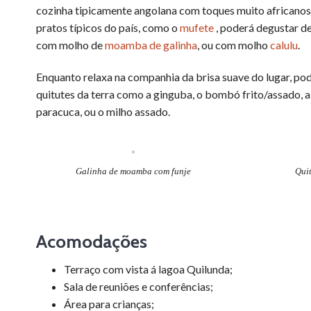
cozinha tipicamente angolana com toques muito africanos
pratos típicos do país, como o
mufete
, poderá degustar d
com molho de
moamba de galinha
, ou com molho
calulu
.
Enquanto relaxa na companhia da brisa suave do lugar, po
quitutes da terra como a ginguba, o bombó frito/assado, a
paracuca, ou o milho assado.
Galinha de moamba com funje
Quit
Acomodações
Terraço com vista á lagoa Quilunda;
Sala de reuniões e conferências;
Área para crianças;