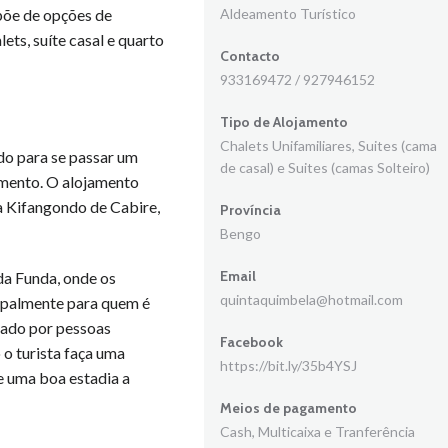
Aldeamento Turístico
spõe de opções de
ts, suíte casal e quarto
Contacto
933169472 / 927946152
Tipo de Alojamento
Chalets Unifamiliares, Suites (cama
o para se passar um
de casal) e Suites (camas Solteiro)
imento. O alojamento
a Kifangondo de Cabire,
Província
Bengo
Email
da Funda, onde os
quintaquimbela@hotmail.com
cipalmente para quem é
tado por pessoas
Facebook
 o turista faça uma
https://bit.ly/35b4YSJ
e uma boa estadia a
Meios de pagamento
Cash, Multicaixa e Tranferência