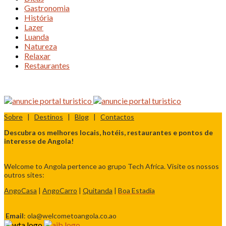
Gastronomia
História
Lazer
Luanda
Natureza
Relaxar
Restaurantes
Sobre
|
Destinos
|
Blog
|
Contactos
Descubra os melhores locais, hotéis, restaurantes e pontos de
interesse de Angola!
Welcome to Angola pertence ao grupo Tech Africa. Visite os nossos
outros sites:
AngoCasa
|
AngoCarro
|
Quitanda
|
Boa Estadia
Email
: ola@welcometoangola.co.ao