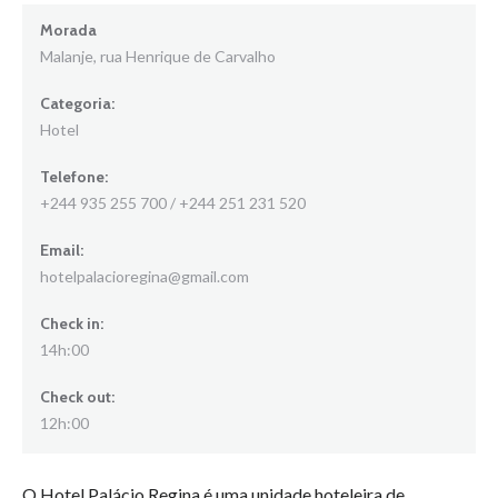
Morada
Malanje, rua Henrique de Carvalho
Categoria:
Hotel
Telefone:
+244 935 255 700 / +244 251 231 520
Email:
hotelpalacioregina@gmail.com
Check in:
14h:00
Check out:
12h:00
O Hotel Palácio Regina é uma unidade hoteleira de