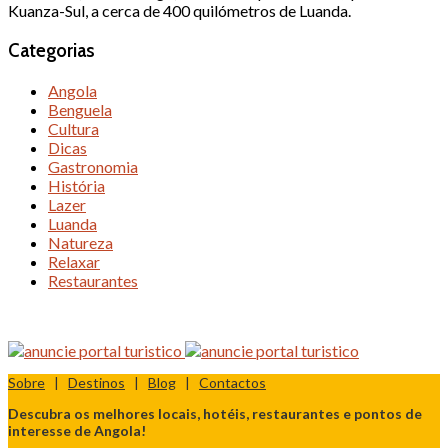
Kuanza-Sul, a cerca de 400 quilómetros de Luanda.
Categorias
Angola
Benguela
Cultura
Dicas
Gastronomia
História
Lazer
Luanda
Natureza
Relaxar
Restaurantes
Sobre
|
Destinos
|
Blog
|
Contactos
Descubra os melhores locais, hotéis, restaurantes e pontos de
interesse de Angola!