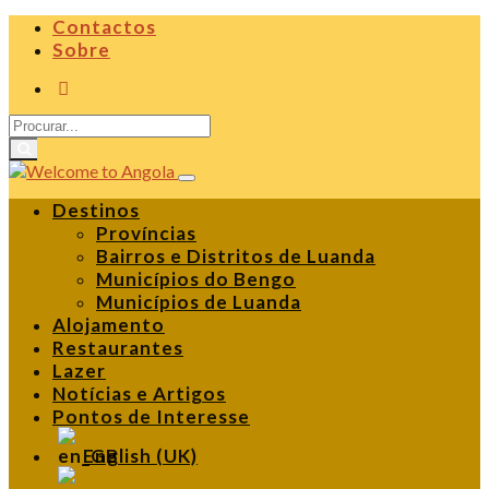
Contactos
Sobre
Destinos
Províncias
Bairros e Distritos de Luanda
Municípios do Bengo
Municípios de Luanda
Alojamento
Restaurantes
Lazer
Notícias e Artigos
Pontos de Interesse
English (UK)