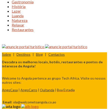
Gastronomia
História
Lazer
Luanda
Natureza
Relaxar
Restaurantes
Sobre
|
Destinos
|
Blog
|
Contactos
Descubra os melhores locais, hotéis, restaurantes e pontos de
interesse de Angola!
Welcome to Angola pertence ao grupo Tech Africa. Visite os nossos
outros sites:
AngoCasa
|
AngoCarro
|
Quitanda
|
Boa Estadia
Email
: ola@welcometoangola.co.ao