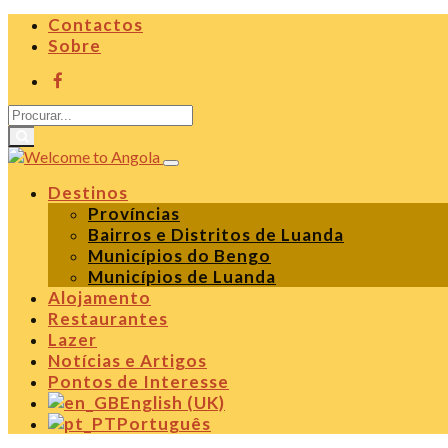
Contactos
Sobre
Destinos
Províncias
Bairros e Distritos de Luanda
Municípios do Bengo
Municípios de Luanda
Alojamento
Restaurantes
Lazer
Notícias e Artigos
Pontos de Interesse
English (UK)
Português