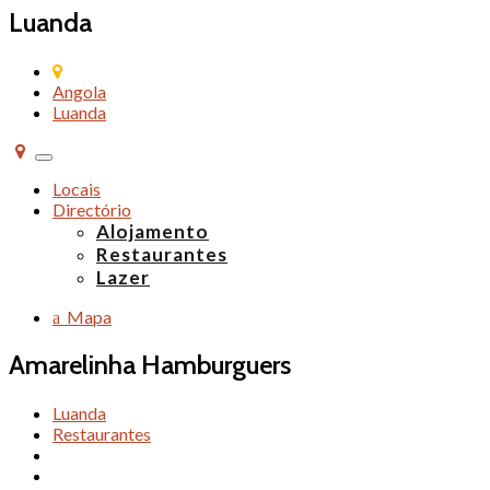
Luanda
Angola
Luanda
Alternar
de
Locais
navegação
Directório
Alojamento
Restaurantes
Lazer
Mapa
Amarelinha Hamburguers
Luanda
Restaurantes