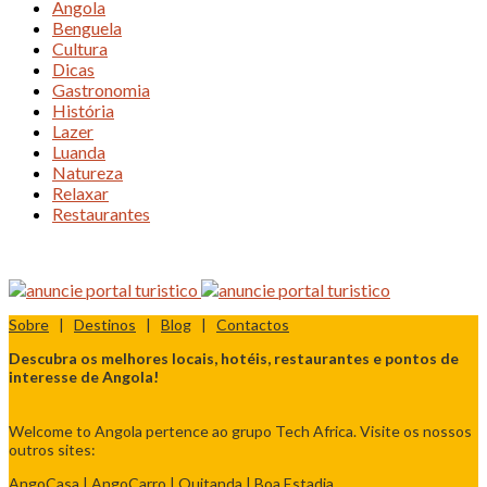
Angola
Benguela
Cultura
Dicas
Gastronomia
História
Lazer
Luanda
Natureza
Relaxar
Restaurantes
Sobre
|
Destinos
|
Blog
|
Contactos
Descubra os melhores locais, hotéis, restaurantes e pontos de
interesse de Angola!
Welcome to Angola pertence ao grupo Tech Africa. Visite os nossos
outros sites:
AngoCasa
|
AngoCarro
|
Quitanda
|
Boa Estadia