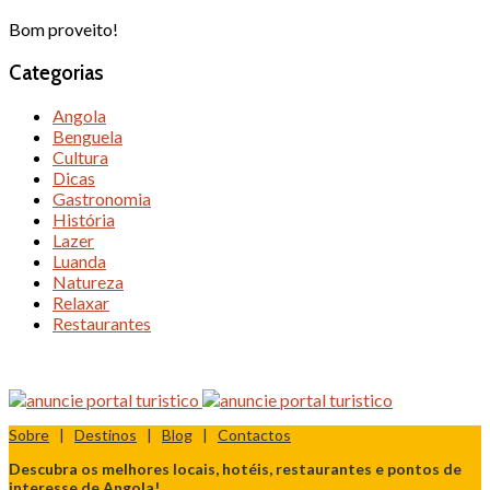
Bom proveito!
Categorias
Angola
Benguela
Cultura
Dicas
Gastronomia
História
Lazer
Luanda
Natureza
Relaxar
Restaurantes
Sobre
|
Destinos
|
Blog
|
Contactos
Descubra os melhores locais, hotéis, restaurantes e pontos de
interesse de Angola!