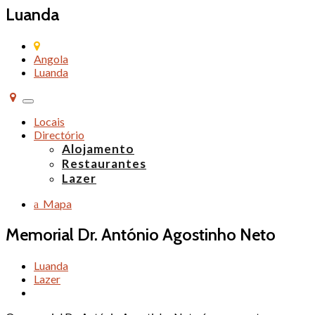
Luanda
Angola
Luanda
Alternar
de
Locais
navegação
Directório
Alojamento
Restaurantes
Lazer
Mapa
Memorial Dr. António Agostinho Neto
Luanda
Lazer