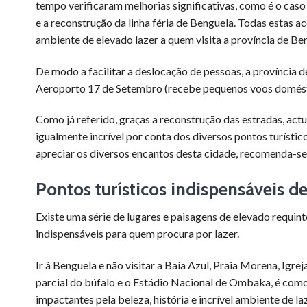
tempo verificaram melhorias significativas, como é o cas
e a reconstrução da linha féria de Benguela. Todas estas 
ambiente de elevado lazer a quem visita a província de Be
De modo a facilitar a deslocação de pessoas, a província
Aeroporto 17 de Setembro (recebe pequenos voos domésti
Como já referido, graças a reconstrução das estradas, actu
igualmente incrível por conta dos diversos pontos turístic
apreciar os diversos encantos desta cidade, recomenda-se 
Pontos turísticos indispensáveis d
Existe uma série de lugares e paisagens de elevado requint
indispensáveis para quem procura por lazer.
Ir à Benguela e não visitar a Baía Azul, Praia Morena, Igr
parcial do búfalo e o Estádio Nacional de Ombaka, é como f
impactantes pela beleza, história e incrível ambiente de 