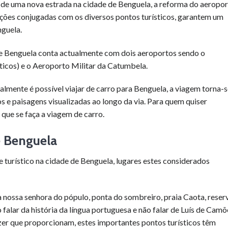
o de uma nova estrada na cidade de Benguela, a reforma do aeropo
acções conjugadas com os diversos pontos turísticos, garantem um
nguela.
 de Benguela conta actualmente com dois aeroportos sendo o
cos) e o Aeroporto Militar da Catumbela.
almente é possível viajar de carro para Benguela, a viagem torna-
os e paisagens visualizadas ao longo da via. Para quem quiser
que se faça a viagem de carro.
e Benguela
e turístico na cidade de Benguela, lugares estes considerados
eja nossa senhora do pópulo, ponta do sombreiro, praia Caota, reser
alar da história da língua portuguesa e não falar de Luís de Camõ
lazer que proporcionam, estes importantes pontos turísticos têm