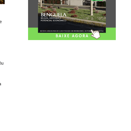
e
éu
a