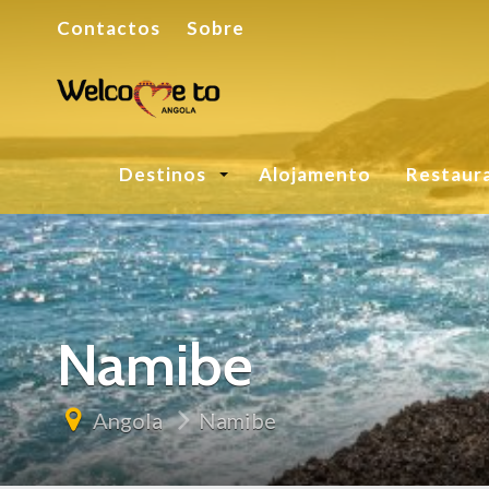
Contactos
Sobre
Destinos
Alojamento
Restaur
Namibe
Angola
Namibe