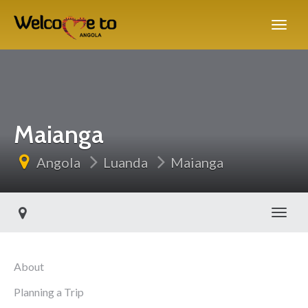
Maianga
Angola
Luanda
Maianga
Alter
About
Planning a Trip