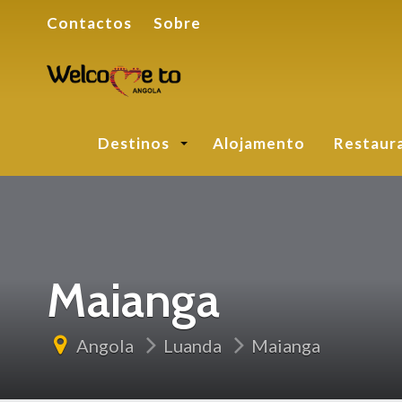
Contactos
Sobre
Destinos
Alojamento
Restaur
Maianga
Angola
Luanda
Maianga