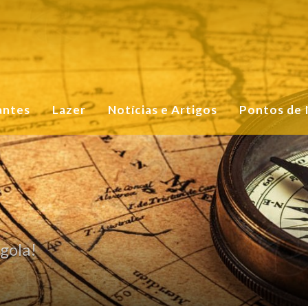
antes
Lazer
Notícias e Artigos
Pontos de 
gola!