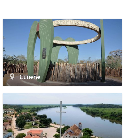
Cunene