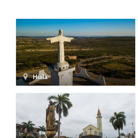
Huíla